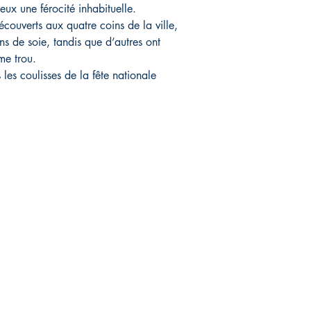
 eux une férocité inhabituelle.
ouverts aux quatre coins de la ville, 
s de soie, tandis que d’autres ont 
me trou.
les coulisses de la fête nationale 
Magasin
Réseaux sociaux
Livraison et retours
Facebook
Politique en matière de cookies