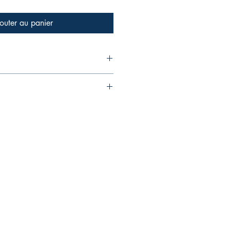
outer au panier
 s'appliquent au moment de la 