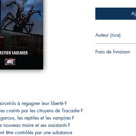
Aj
Auteur (rice)
Sébastien Saulnier
Frais de livraison
Des frais de livraison
commande.
ront-ils à regagner leur liberté ?
s craints par les citoyens de Tracadie ?
garous, les reptiles et les vampires ?
 nouveau maire et ses assistants ?
nt être contrôlés par une substance 