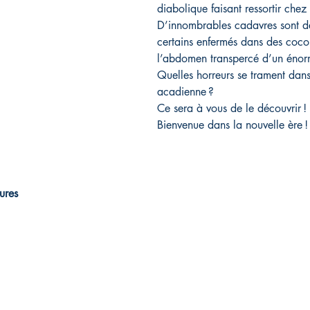
diabolique faisant ressortir chez
D’innombrables cadavres sont déc
certains enfermés dans des cocon
l’abdomen transpercé d’un énor
Quelles horreurs se trament dans 
acadienne ?
Ce sera à vous de le découvrir !
Bienvenue dans la nouvelle ère !
ures
Les éditions Mine d'Art
481 Rue Crémazie
Berthierville, Québec